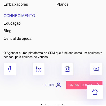
Embaixadores
Planos
CONHECIMENTO
Educação
Blog
Central de ajuda
O Agendor é uma plataforma de CRM que funciona como um assistente
pessoal para equipes de vendas.
LOGIN
CRIAR CONTA
Receba segredos e dicas práticas
para você vender muito mais
Entre em contato