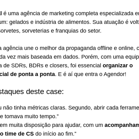
l
é uma agência de marketing completa especializada 
m: gelados e indústria de alimentos. Sua atuação é vol
orvetes, sorveterias e franquias do setor.
 agência une o melhor da propaganda offline e online,
da vez mais baseada em dados. Porém, com uma equi
a de SDRs, BDRs e closers, foi essencial
organizar o
ial de ponta a ponta
. E é aí que entra o Agendor!
staques deste case:
u não tinha métricas claras. Segundo, abrir cada ferrame
me tomava muito tempo.”
tem muita disposição para ajudar, com um
acompanham
do time de CS
do início ao fim.”