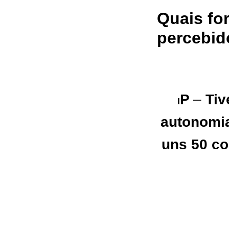
Quais fo
percebid
P
–
Tiv
I
autonomia
uns 50 co