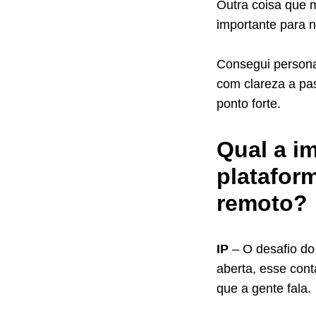
Outra coisa que 
importante para 
Consegui persona
com clareza a pa
ponto forte.
Qual a i
platafor
remoto?
IP
– O desafio d
aberta, esse cont
que a gente fala.