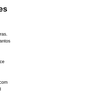
es
ras.
uantos
ece
 com
l