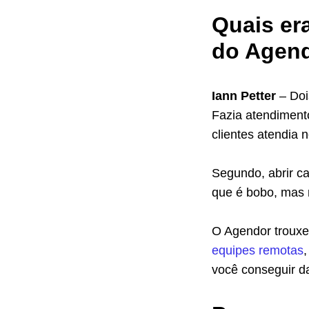
Quais er
do Agen
Iann Petter
– Doi
Fazia atendiment
clientes atendia 
Segundo, abrir c
que é bobo, mas n
O Agendor trouxe 
equipes remotas
,
você conseguir da