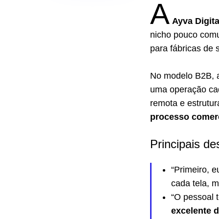
A
Ayva Digita
nicho pouco comu
para fábricas de s
No modelo B2B, a
uma operação ca
remota e estrutur
processo comerc
Principais de
“Primeiro, e
cada tela, 
“O pessoal 
excelente 