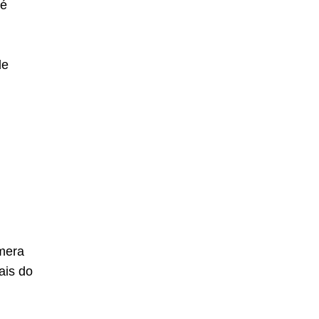
 é
de
mera
ais do