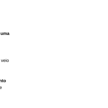
r uma
 veio
nto
e