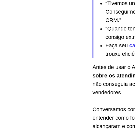
“Tivemos u
Conseguimo
CRM.”
“Quando ten
consigo extr
Faça seu
ca
trouxe efici
Antes de usar o 
sobre os atendi
não conseguia ac
vendedores.
Conversamos c
entender como fo
alcançaram e como