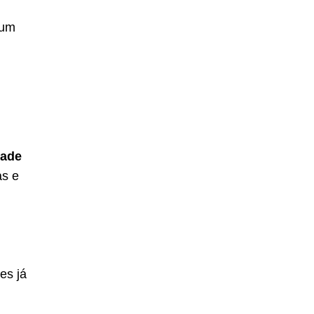
 um
dade
as e
es já