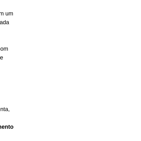
em um
tada
 com
pe
nta,
ento