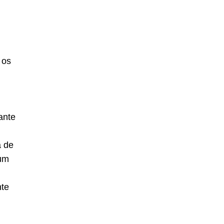
 os
ante
 de
 um
nte