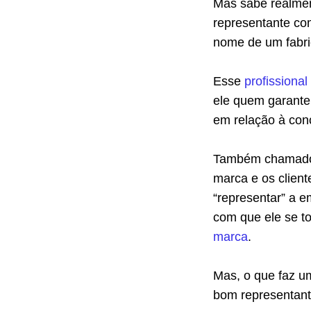
Mas sabe realmen
representante co
nome de um fabri
Esse
profissiona
ele quem garante
em relação à con
Também chamado d
marca e os client
“representar” a e
com que ele se t
marca
.
Mas, o que faz u
bom representant