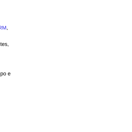
CRM
,
tes,
mpo e