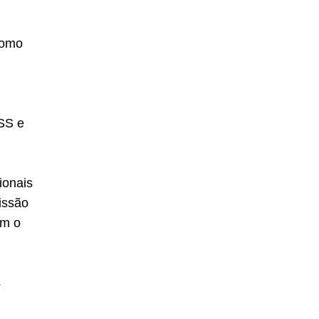
como
NSS e
ionais
issão
em o
s