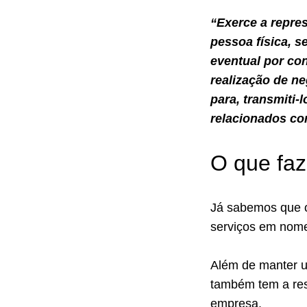
“Exerce a representação comercial autônoma a pessoa jurídica ou a
pessoa física, 
eventual por co
realização de n
para, transmiti-
relacionados co
O que faz
Já sabemos que o
serviços em nom
Além de manter u
também tem a re
empresa.