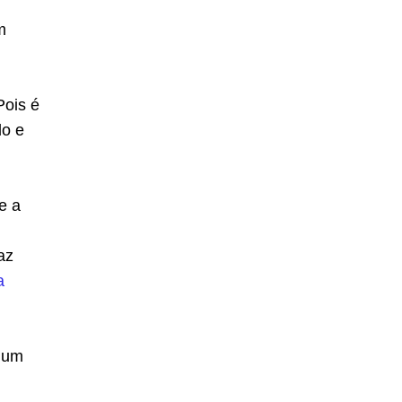
m
Pois é
do e
e a
az
a
r um