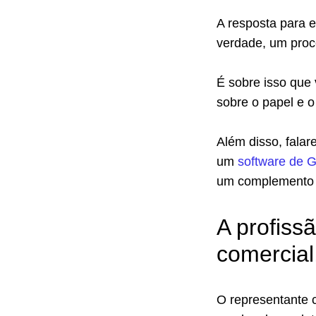
A resposta para e
verdade, um proce
É sobre isso que 
sobre o papel e o
Além disso, fala
um
software de 
um complemento e
A profiss
comercial,
O representante c