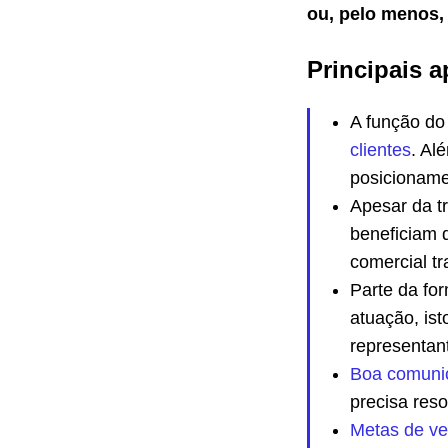
ou, pelo menos, 
Principais a
A função do
clientes
. Al
posicioname
Apesar da t
beneficiam
comercial tr
Parte da fo
atuação, is
representan
Boa comuni
precisa reso
Metas de v