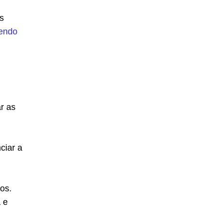
s
dendo
ar as
ciar a
os.
 e