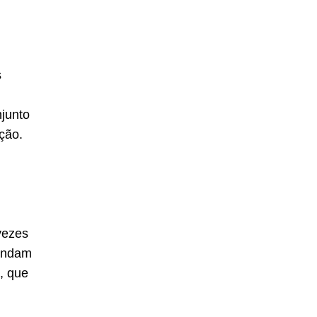
s
junto
ção.
 vezes
 andam
, que