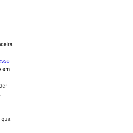
nceira
esso
vo em
der
a
 qual