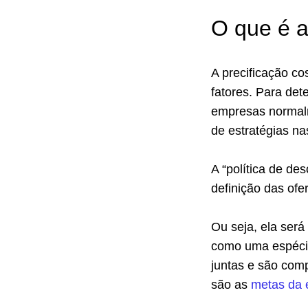
O que é a
A precificação c
fatores. Para det
empresas normalm
de estratégias na
A “política de d
definição das ofe
Ou seja, ela será 
como uma espécie
juntas e são com
são as
metas da