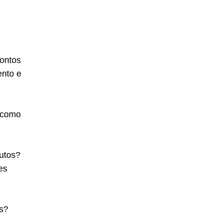
contos
ento e
o como
utos?
es
s?