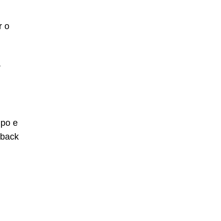
r o
r
mpo e
dback