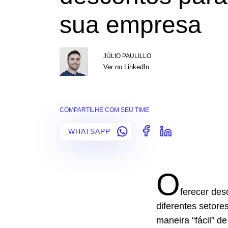
sua empresa
JÚLIO PAULILLO
Ver no LinkedIn
COMPARTILHE COM SEU TIME
WHATSAPP
O
ferecer des
diferentes setor
maneira “fácil” d