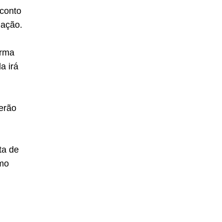
sconto
gação.
orma
a irá
serão
ta de
omo