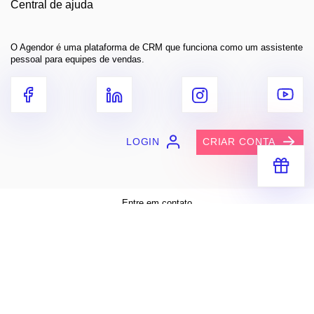
Central de ajuda
O Agendor é uma plataforma de CRM que funciona como um assistente
pessoal para equipes de vendas.
LOGIN
CRIAR CONTA
Receba segredos e dicas práticas
para você vender muito mais
Entre em contato
contato@agendor.com.br
Baixe grátis
Apple Store
Google Play
ENVIAR