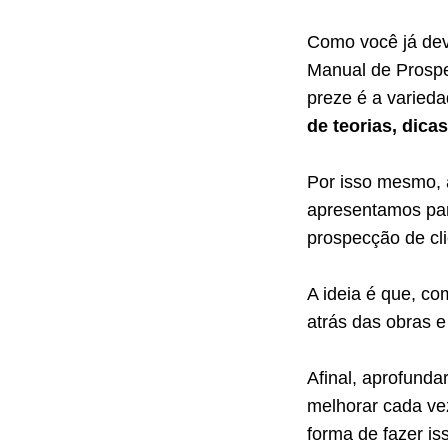
Como você já deve
Manual de Prospe
preze é a varied
de teorias, dica
Por isso mesmo, a
apresentamos par
prospecção de cli
A ideia é que, co
atrás das obras e
Afinal, aprofund
melhorar cada ve
forma de fazer is