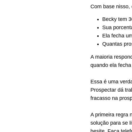
Com base nisso, 
Becky tem 
Sua porcent
Ela fecha u
Quantas pro
A maioria respon
quando ela fecha
Essa é uma verda
Prospectar dá tr
fracasso na pros
A primeira regra 
solução para se 
hesite. Faça tel