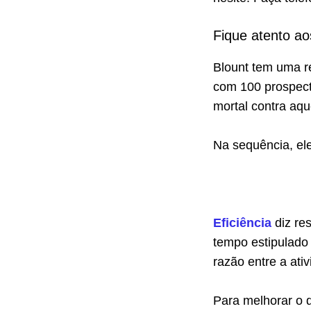
Fique atento a
Blount tem uma r
com 100 prospec
mortal contra aq
Na sequência, el
Eficiência
diz re
tempo estipulado 
razão entre a ativ
Para melhorar o 