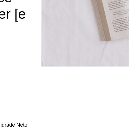
er [e
Andrade Neto