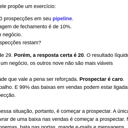
ele propõe um exercício:
30 prospecções em seu
pipeline
.
agem de fechamento é de 10%.
m negócio.
specções restam?
de 29.
Porém, a resposta certa é 20
. O resultado líqui
 um negócio, os outros nove não são mais viáveis
de que vale a pena ser reforçada.
Prospectar é caro
.
abalho. E 99% das baixas em vendas podem estar ligada
pecção.
nessa situação, portanto, é começar a prospectar. A únic
livrar de uma baixa nas vendas é começar a prospectar.
efonemas, bata nas portas, mande e-mails e mensagens.