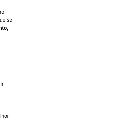
ro
que se
nto,
ir
lhor