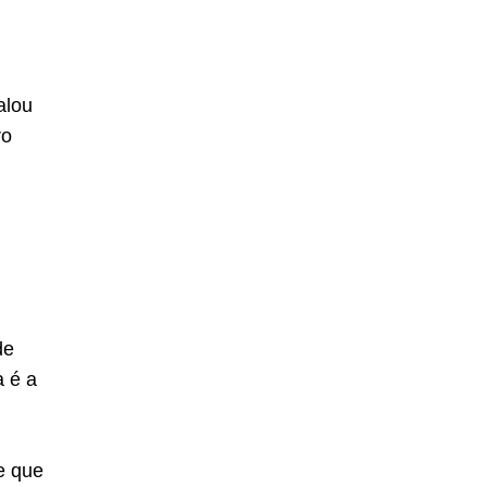
alou
ro
de
a é a
e que