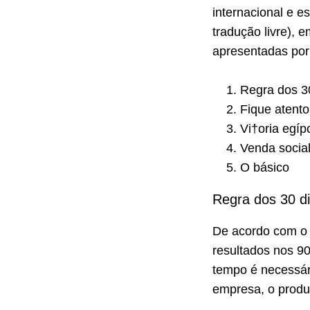
internacional e e
tradução livre), 
apresentadas por
Regra dos 3
Fique atent
Vi†oria egíp
Venda socia
O básico
Regra dos 30 d
De acordo com o a
resultados nos 9
tempo é necessári
empresa, o produ