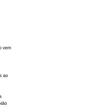
do vem
s ao
a
 Não