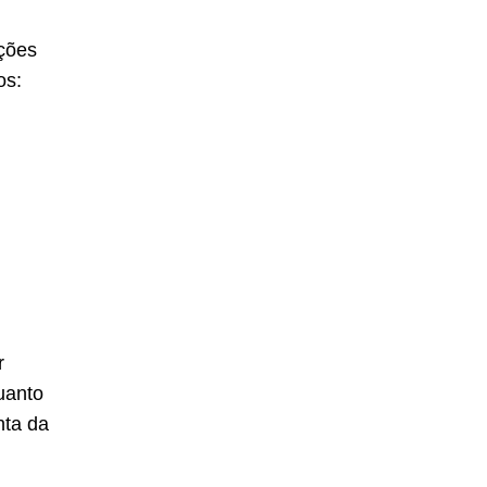
ições
os:
r
uanto
nta da