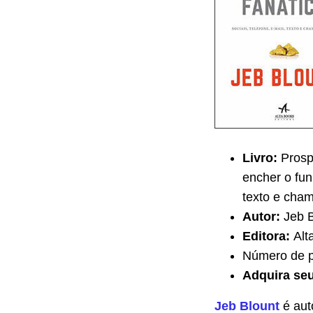
Livro:
Prospe
encher o fun
texto e cham
Autor:
Jeb B
Editora:
Alt
Número de p
Adquira se
Jeb Blount
é auto