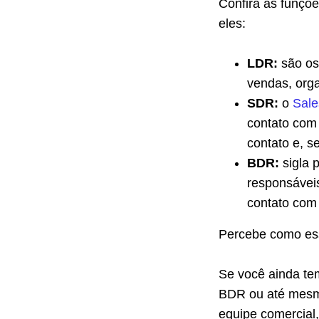
Confira as funçõ
eles:
LDR:
são os
vendas, orga
SDR:
o
Sale
contato com 
contato e, s
BDR:
sigla 
responsáveis
contato com e
Percebe como ess
Se você ainda te
BDR ou até mesmo
equipe comercial