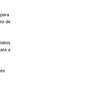
 para
nto de
ntatos
para a
les