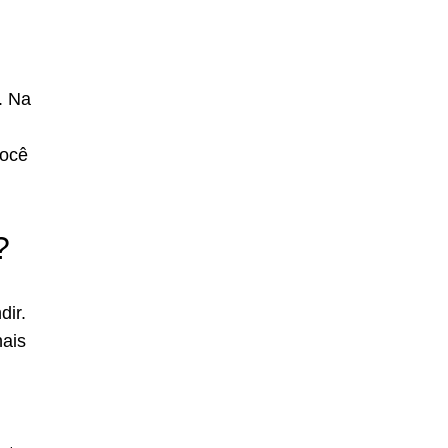
. Na
você
?
dir.
nais