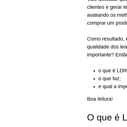
clientes e gerar 
avaliando os mel
comprar um produ
Como resultado, 
qualidade dos le
importante? Então
o que é LD
o que faz;
e qual a imp
Boa leitura!
O que é 