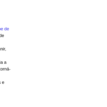
pe de
ade
nir,
ia a
torná-
s e