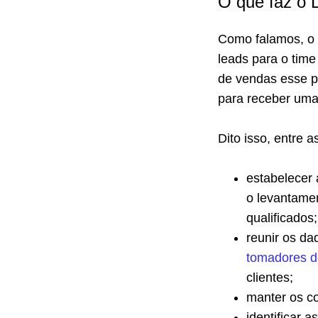
O que faz o 
Como falamos, o 
leads para o time
de vendas esse po
para receber uma
Dito isso, entre a
estabelecer 
o levantamen
qualificados
reunir os da
tomadores d
clientes;
manter os c
identificar 