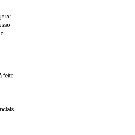
gerar
cesso
do
 feito
s
nciais