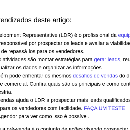
rendizados deste artigo:
lopment Representative (LDR) é o profissional da
equi
responsável por prospectar os leads e avaliar a viabilid
s de repassá-los para os vendedores.
s atividades são montar estratégias para
gerar leads
, reu
tualizar os dados e organizar as informações.
ém pode enfrentar os mesmos
desafios de vendas
do d
e comercial. Confira quais são os principais e como con
stria.
ndas ajuda o LDR a prospectar mais leads qualificado
 para os vendedores com facilidade.
FAÇA UM TESTE
 Agendor para ver como isso é possível.
e a pré-venda é o conjunto de ações visando prospectar