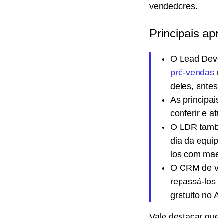
vendedores.
Principais ap
O Lead Deve
pré-vendas
deles, ante
As principai
conferir e a
O LDR tamb
dia da equip
los com mae
O CRM de ve
repassá-los
gratuito no
Vale destacar qu