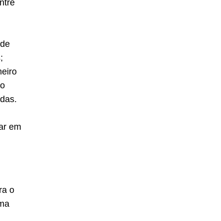
ntre
 de
s;
meiro
do
ndas.
rar em
ra o
uma