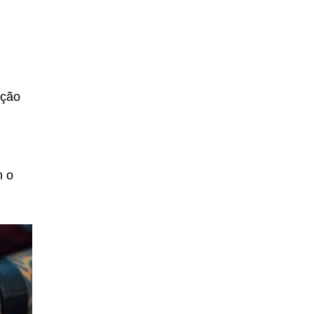
ação
m o