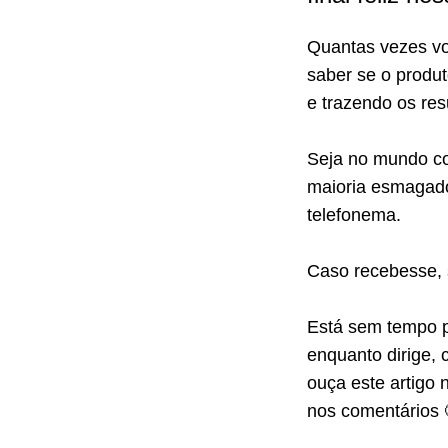
Quantas vezes v
saber se o produ
e trazendo os re
Seja no mundo co
maioria esmagado
telefonema.
Caso recebesse, 
Está sem tempo para ler o conteúdo? Gostaria de poder acompanhá-lo
enquanto dirige, 
ouça este artigo 
nos comentários 