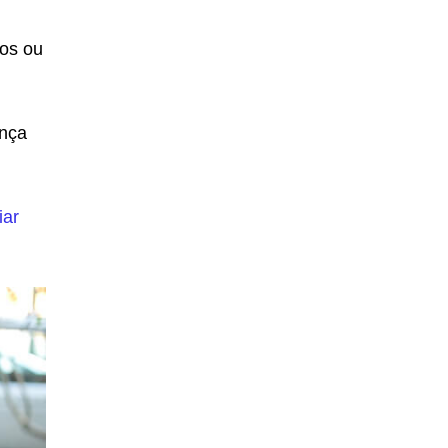
ios ou
ança
iar