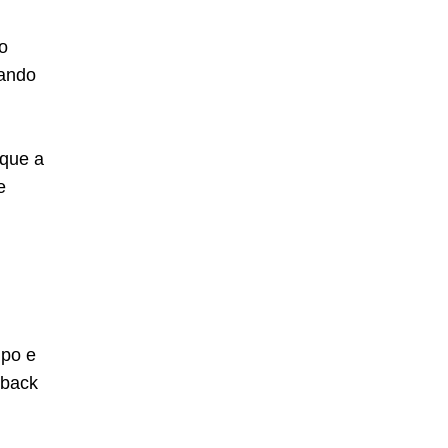
o
dando
 que a
e
mpo e
dback