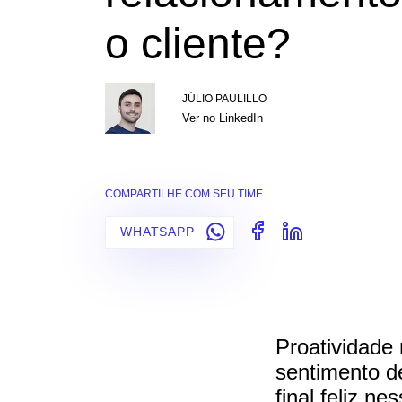
o cliente?
JÚLIO PAULILLO
Ver no LinkedIn
COMPARTILHE COM SEU TIME
WHATSAPP
Proatividade
sentimento d
final feliz n