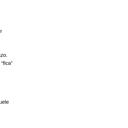
r
azo.
“fica”
uele