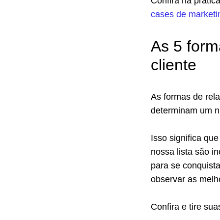
Confira na prátic
cases de marketi
As 5 form
cliente
As formas de rel
determinam um ní
Isso significa qu
nossa lista são 
para se conquista
observar as melho
Confira e tire su