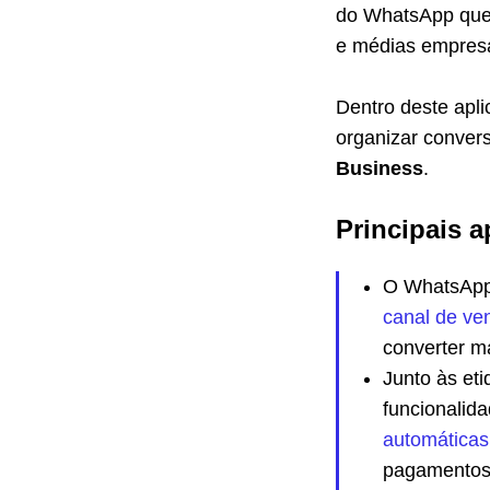
do WhatsApp que 
e médias empresa
Dentro deste apli
organizar conver
Business
.
Principais a
O WhatsApp é
canal de ve
converter m
Junto às et
funcionalid
automática
pagamentos 