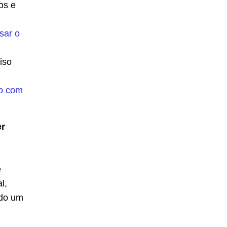
os e
sar o
iso
p com
er
e
l,
ndo um