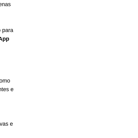
uenas
o para
sApp
 como
ntes e
ivas e