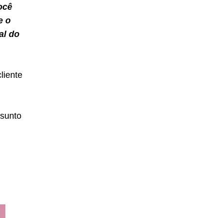
ocê
e o
al do
liente
ssunto