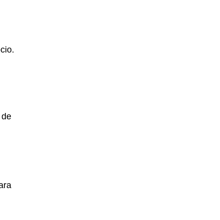
cio.
 de
ara