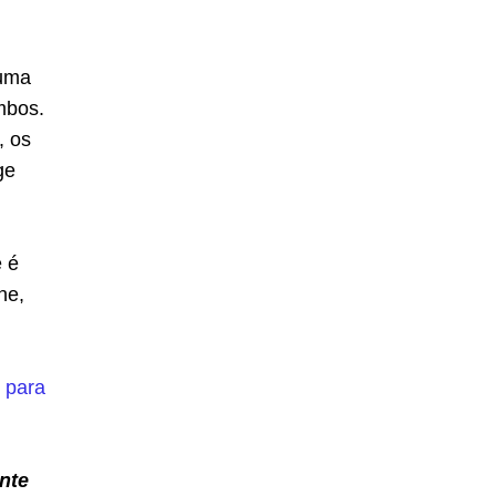
 uma
mbos.
, os
ge
e é
ne,
o para