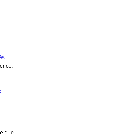
és
ience,
s
te que