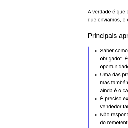
A verdade é que 
que enviamos, e 
Principais ap
Saber como
obrigado”. É
oportunidad
Uma das prát
mas também
ainda é o ca
É preciso ex
vendedor 
Não respond
do remetent