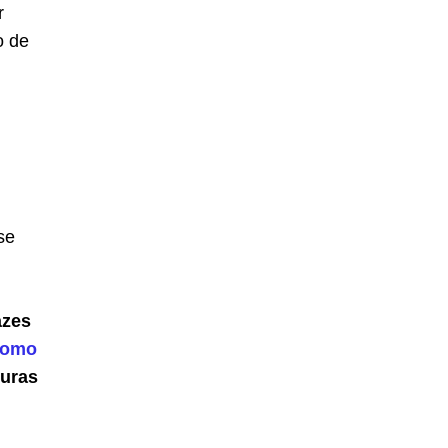
r
o de
se
azes
como
turas