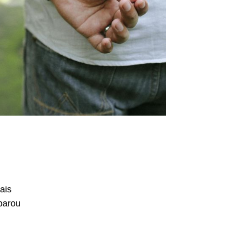
ais
 parou