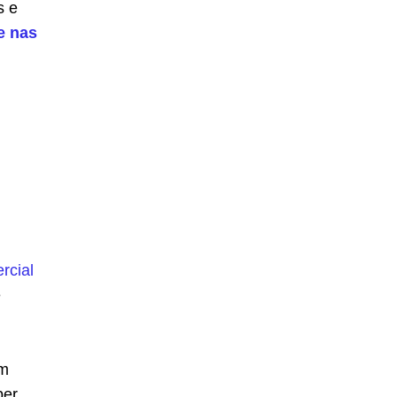
s e
e nas
rcial
e
em
ber