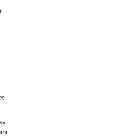
r
es
 de
ara