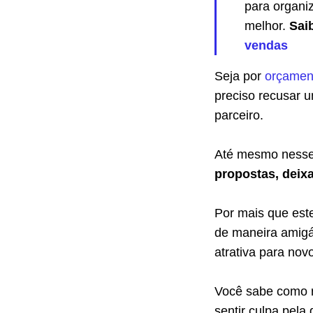
para organi
melhor.
Sai
vendas
Seja por
orçamen
preciso recusar 
parceiro.
Até mesmo ness
propostas, deix
Por mais que est
de maneira amigá
atrativa para nov
Você sabe como r
sentir culpa pela