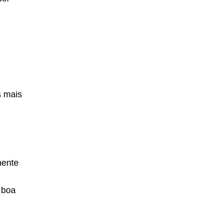
s mais
mente
 boa