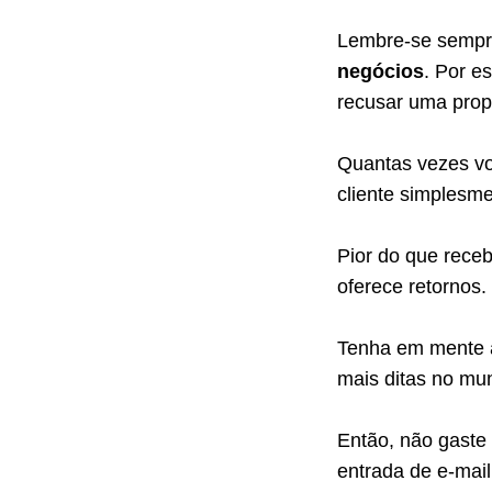
Lembre-se semp
negócios
. Por e
recusar uma propo
Quantas vezes vo
cliente simplesm
Pior do que receb
oferece retornos.
Tenha em mente a
mais ditas no mu
Então, não gaste
entrada de e-mai