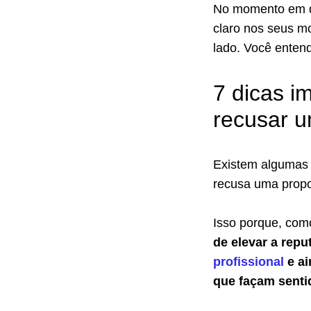
No momento em qu
claro nos seus m
lado. Você entend
7 dicas i
recusar u
Existem algumas 
recusa uma propo
Isso porque, com
de elevar a rep
profissional
e ai
que façam senti