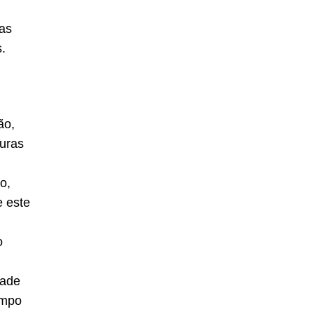
as
.
ão,
turas
o,
e este
o
dade
empo