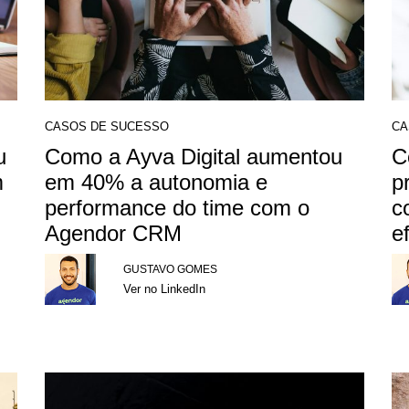
CASOS DE SUCESSO
CA
u
Como a Ayva Digital aumentou
C
m
em 40% a autonomia e
p
performance do time com o
c
Agendor CRM
e
GUSTAVO GOMES
Ver no LinkedIn