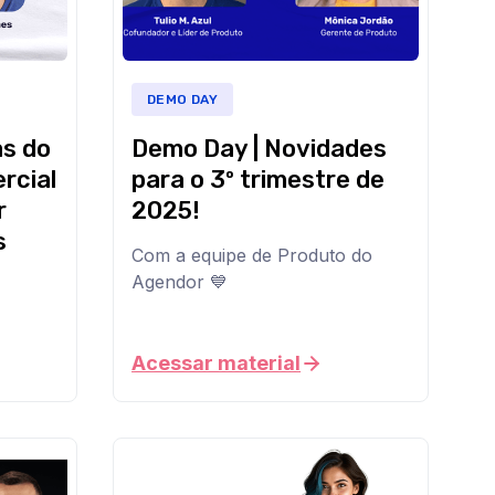
e
cenários
de
negociação
DEMO DAY
cada
vez
as do
Demo Day | Novidades
mais
complexos.
rcial
para o 3º trimestre de
r
2025!
Neste
webinar,
s
vamos
Com a equipe de Produto do
falar
Agendor 💙
sobre
Vamos
como
te
os
mostrar
vendedores
Acessar material
ao
estão
vivo
sendo
as
reposicionados
novidades
nesse
que
novo
implementamos
contexto,