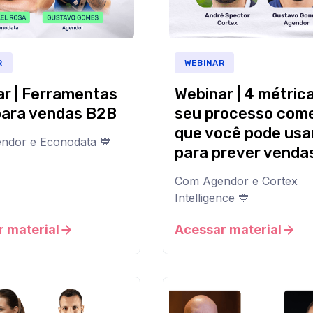
Brasil.
Mas
ainda
hoje,
a
R
WEBINAR
ar
maioria
das
r | Ferramentas
Webinar | 4 métric
empresas
para vendas B2B
seu processo come
perde
tempo,
que você pode usa
dados
ndor e Econodata 💙
para prever venda
e
oportunidades
.
Com Agendor e Cortex
porque
suas
Intelligence 💙
conversas
Se
ficam
a
 material
Acessar material
desorganizadas
sua
e
previsão
espalhadas
de
pelos
vendas
celulares
vive
dos
furando,