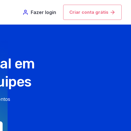
Fazer login
Criar conta grátis
al em
uipes
ontos