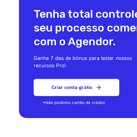
de
que
IA
alta
sep
Tenha total control
de
performa
IA
forma
Sem
gené
inteligente
seu processo comer
teoria
de
no
demais,
IA
seu
com o Agendor.
sem
corp
time.
papo
inte
motivacion
a
Ganhe 7 dias de bônus para testar nossos
Só
dad
👀
o
e
recursos Pro!
que
flux
O
funciona:
✅
que
mentalida
Co
Criar conta grátis
processo,
usar
você
produtivid
IA
vai
e
par
*Não pedimos cartão de crédito
como
prio
ver
a
lead
no
IA
prev
pode
resu
event
acelerar
e