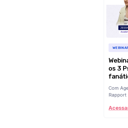
genérica
está
de
saindo
IA
na
corporati
frente.
integrada
Neste
ao
webinar,
negócio
,
vamos
descobrir
te
WEBINA
como
mostrar
times
Webina
estratégia
comerciais
que
estão
os 3 P
já
usando
fanáti
estão
dados
funcionan
e
Com Age
na
inteligênci
prática
Rapport 
para
para
escalar
O
acelerar
as
semestre
Acessar
a
vendas
virou.
prospecç
e
E
aumentar
ver,
com
a