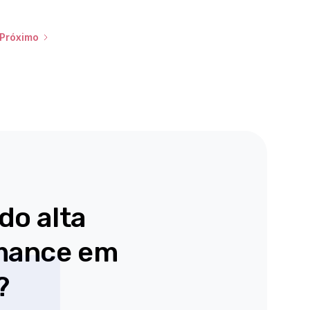
dentro
times
no
de
comerciais
tudo
para
evento:
Próximo
em
a
primeira
alta
As
mão!
performance.
diferenças entre
🚀
E
o
chegou
vendedor
a
“operacional”
hora
💫
e
de
o
Conheça
você
vendedor
ver
nossas
“estratégico”.
como
Como
novidades
isso
lidar
do alta
acontece
do
com
na
clientes
CRM:
prática.
mance em
mais
exigentes
Neste
Botão
e
webinar
?
de
processos
gratuito,
WhatsApp
complexos
você
para