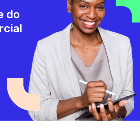
do
com
webinar,
WhatsApp
ara
e do
previsibilidade.
vamos
nce
.
nas
quebrar
vendas
rica
os
cial
consultivas
maiores
✅
no
mitos
Brasil
orativa
O
sobre
Principais
grada
IA
que
dores
al.
nas
de
os
você
vendas,
gestores
mostrar
vai
e
os
como
vendedores
ver
ela
no
de,
mo
já
no
uso
está
“pessoal”
ade
evento:
sendo
do
a
aplicada
app
rizar
4
no
Como
s,
métricas
dia
transformar
er
do
a
conversas
ltados
o:
seu
dia
em
processo
dos