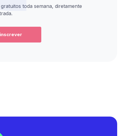
sem
vai
capturar
gratuitos toda semana, diretamente
perder
descobrir
leads
trada.
produtividade.
como
do
Como
aplicar
seu
times
IA
site
de
na
inscrever
Mais
vendas
rotina
integrações
estão
de
e
integrando
vendas
organização
Inteligência
de
por
Artificial
forma
categorias
e
prática,
Autenticação
automação
com
de
no
foco
2
processo
em
fatores
comercial
produtividade,
Controle
sem
relacionamento
de
abrir
e
acesso
mão
no
por
do
fortalecimento
IP
relacionamento
do
Melhorias
humano.
papel
na
Como