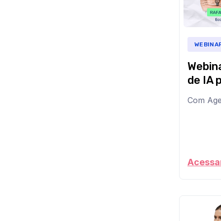
ainda
não
sabe
como
WEBINA
transform
dados
Webina
em
decisões
de IA 
que
realmente
Com Age
movem
IA
o
nas
resultado
vendas
Neste
virou
webinar,
tendência.
você
Mas
Acessar
vai
só
entender
quem
o
já
que
está
diferencia
usando
IA
bem