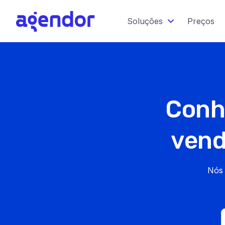
Soluções
Preços
Conh
vend
Nós 