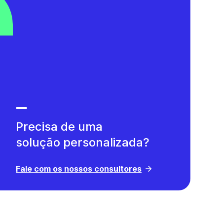
consultivo
importação
líderes
do
podem
vendedor.
💬
repensar
E
E
a
o
estrutura
as
melhor:
de
vai
melhorias
vendas
conhecer
para
no
a
aumentar
Ava,
Agendor
eficiência.
a
Sorteio
Chat:
Assistente
ao
Precisa de uma
de
vivo
Agendamento
Vendas
de
solução personalizada?
de
24/7
um
mensagens
do
presente!
Conversa
Agendor
,
🎁
Fale com os nossos consultores
única
criada
por
para
contato
organizar
🎙️
(mais
o
organização
CRM
Quem
e