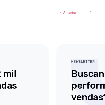
lugar.
fluxo
o
vão
Mas
de
mostrar
junto
1
Anterior
trabalho
como
com
para
usar
a
ganhar
4
empolgação,
visibilidade
métricas
veio
e
que
também
acelerar
,
já
uma
vendas.
existem
dúvida
no
que
Participe
o.
seu
ronda
e
as
processo
todo
veja,
comercial
profissional
NEWSLETTER
na
para
de
prática,
 mil
prever
Buscan
vendas:
como
vendas
equipes
🤯
com
B2B
ndas
perfor
“Será
)
mais
estão
que
confiança
.
profissionalizando
a
vendas
a
Você
IA
área
vai
vai
a
comercial