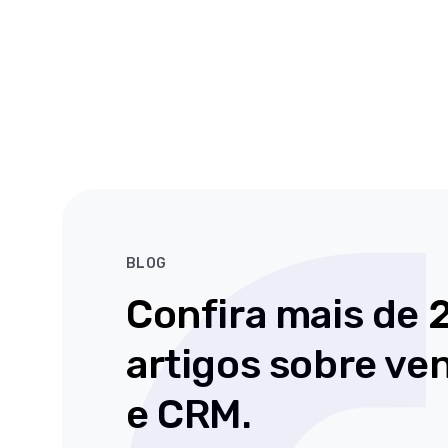
na
ele,
conversã
prática,
uma
e
os
chance
deixar
tipos
real
a
de
de
operação
decisão
virar
comercial
que
também
mais
a
sua
produtiva
IA
rotina
com
está
de
exemplos
ajudando
prospecçã
reais,
a
Nesse
ferrament
tomar
webinar
testadas
BLOG
dentro
ao
e
das
vivo,
Confira mais de 2
decisões
empresas!
Gustavo
que
Gomes
fazem
artigos sobre ve
(Agendor
diferença
👀
e
no
Jéssica
e CRM.
dia
O
Bosco
a
que
(Academi
dia