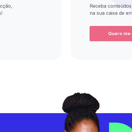
aprender
substituir
com
ecção,
Receba conteúdos 
o
meu
a
que
s!
na sua caixa de en
trabalho?”
integração
realmente
A
dessas
importa
resposta
ferramentas!
analisar,
Quero me 
não
como
poderia
aplicar
ser
no
🚀
mais
dia
clara:
O
a
IA
a
dia
que
não
na
e
substitui
você
como
vendedor.
or
transformar
vai
IA
rcial
dados
substitui
ver
em
quem
decisões
no
am
não
mais
s
aprende
evento:
assertivas
a
orativa
para
usar.
O
bater
es
papel
meta
Neste