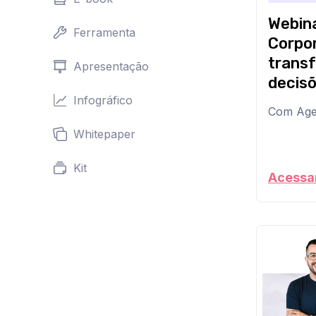
Webina
Ferramenta
Corpor
trans
Apresentação
decis
Infográfico
Com Age
A
Whitepaper
corrida
pela
Kit
IA
Acessar
está
no
auge.
Mas,
na
prática,
a
maioria
das
empresas