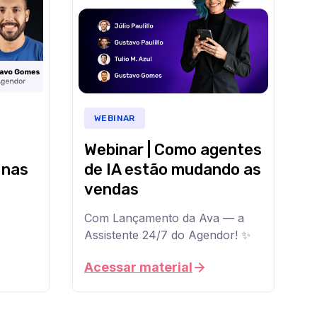
no
unindo
Agendor
estratégia,
nos
Inteligência
últimos
Artificial
meses
e,
e
principalmente,
o
o
que
lado
WEBINAR
vem
humano
por
das
Webinar | Como agentes
aí.
vendas
!
Participe
 nas
de IA estão mudando as
da
vendas
live
👀
com
Com Lançamento da Ava — a
nossa
O
equipe
Assistente 24/7 do Agendor! ✨
que
de
A
Produto
Inteligência
Acessar material
você
e
Artificial
vai
fique
está
por
levando
ver