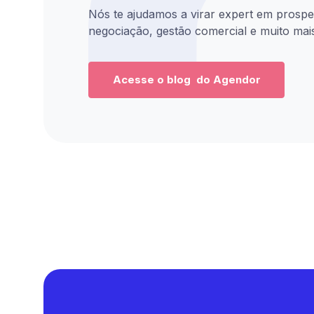
Rapport)
comercial.
você
Nós te ajudamos a virar expert em prosp
se
Você
negociação, gestão comercial e muito mai
vai
unem
vai
para
ver
sair
mostrar,
com
na
na
Acesse o blog do Agendor
ideias
prática,
live:
aplicáveis,
como
clareza
aplicar
✅
sobre
a
A
o
disciplina,
nov
que
o
roti
funciona
método
do
(e
e
gest
o
o
come
que
foco
na
não
que
era
funciona)
transform
da
e
vendedore
IA
critérios
comuns
Corp
práticos
em
✅
para
vendedor
O
explorar