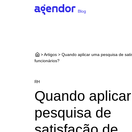
Blog
> Artigos > Quando aplicar uma pesquisa de sati
funcionários?
RH
Quando aplica
pesquisa de
satisfação de