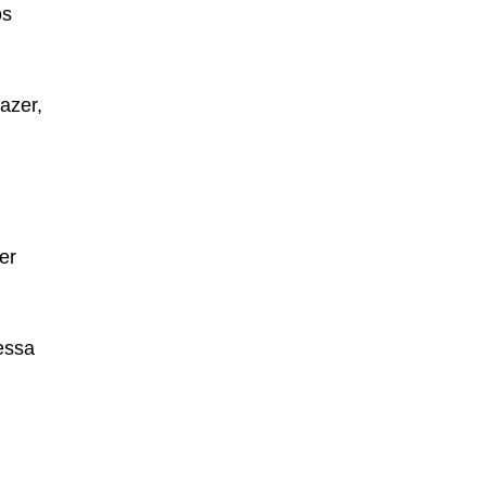
os
azer,
er
essa