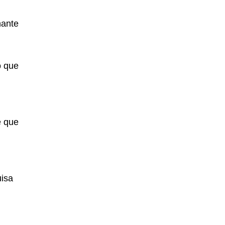
hante
o que
e que
uisa