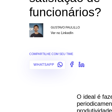
funcionários?
GUSTAVO PAULILLO
Ver no LinkedIn
COMPARTILHE COM SEU TIME
WHATSAPP
O ideal é faz
periodicamen
produtividade,