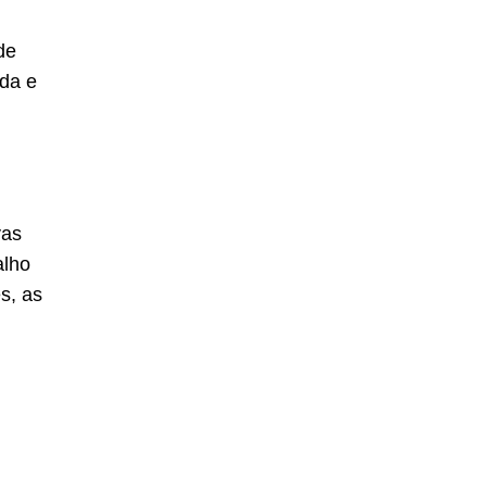
de
ada e
vas
alho
s, as