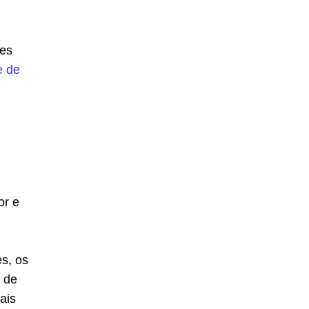
pes
e de
or e
es, os
 de
iais