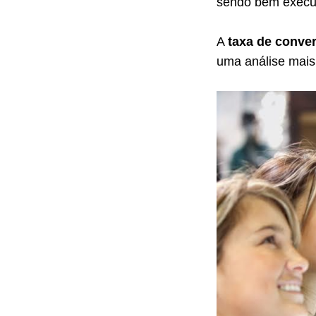
sendo bem execu
A
taxa de conve
uma análise mais