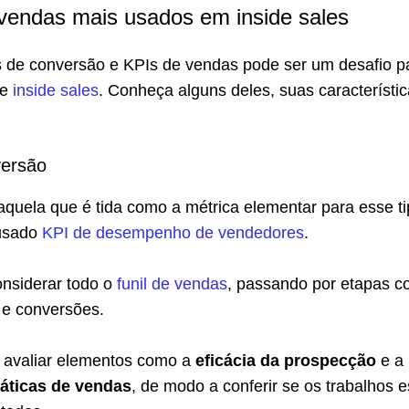
vendas mais usados em inside sales
s de conversão e KPIs de vendas pode ser um desafio p
de
inside sales
. Conheça alguns deles, suas característic
versão
uela que é tida como a métrica elementar para esse ti
 usado
KPI de desempenho de vendedores
.
onsiderar todo o
funil de vendas
, passando por etapas c
 e conversões.
l avaliar elementos como a
eficácia da prospecção
e a
táticas de vendas
, de modo a conferir se os trabalhos e