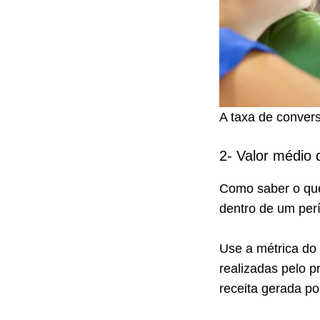
A taxa de convers
2- Valor médio
Como saber o qu
dentro de um per
Use a métrica do
realizadas pelo p
receita gerada por