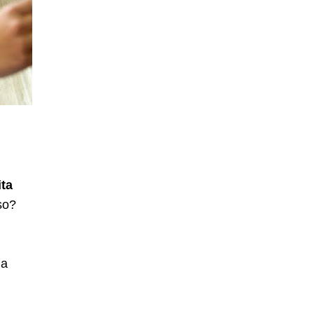
ita
so?
la