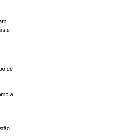
ara
as e
po de
omo a
stão