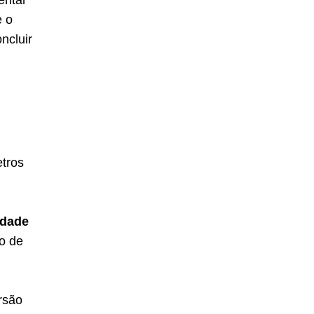
entar
e o
ncluir
tros
idade
o de
rsão