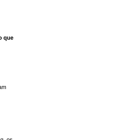
o que
dam
g, os