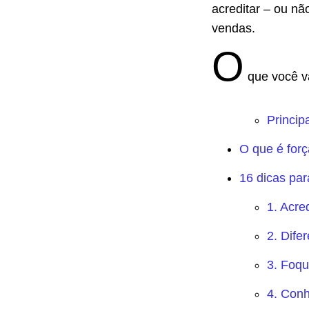
acreditar – ou nã
vendas.
O
que você va
Princip
O que é for
16 dicas par
1. Acre
2. Dife
3. Foqu
4. Conh