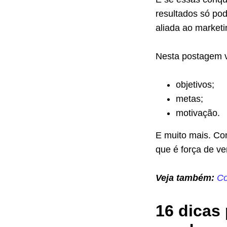
resultados só po
aliada ao market
Nesta postagem v
objetivos;
metas;
motivação.
E muito mais. Com
que é força de v
Veja também:
Co
16 dicas 