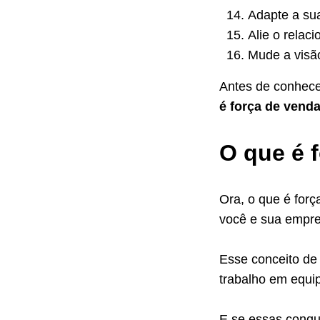
Adapte a sua
Alie o relac
Mude a visã
Antes de conhece
é força de vend
O que é 
Ora, o que é forç
você e sua empre
Esse conceito de
trabalho em equi
E se essas conqu