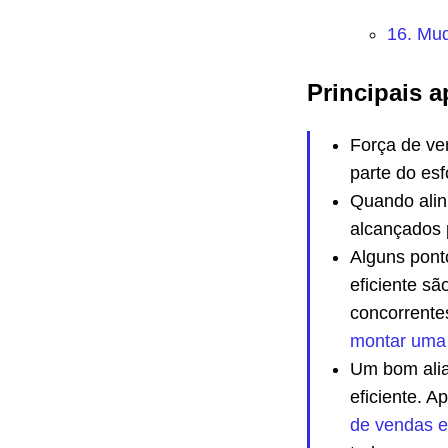
16. Mu
Principais a
Força de ve
parte do es
Quando ali
alcançados p
Alguns pont
eficiente sã
concorrentes
montar uma
Um bom alia
eficiente. 
de vendas e