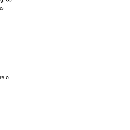
as
re o