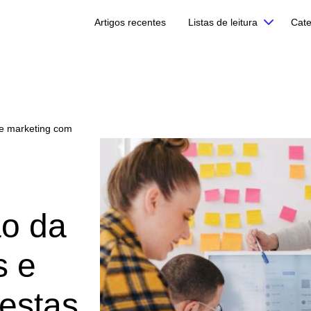
Artigos recentes
Listas de leitura
Cate
 e marketing com
ão da
s e
estas