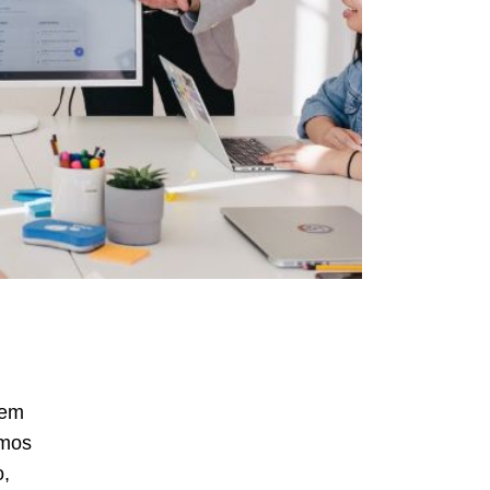
 em
emos
o,