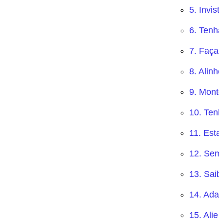
5. Invi
6. Tenh
7. Faç
8. Alin
9. Mon
10. Ten
11. Est
12. Se
13. Sai
14. Ada
15. Ali