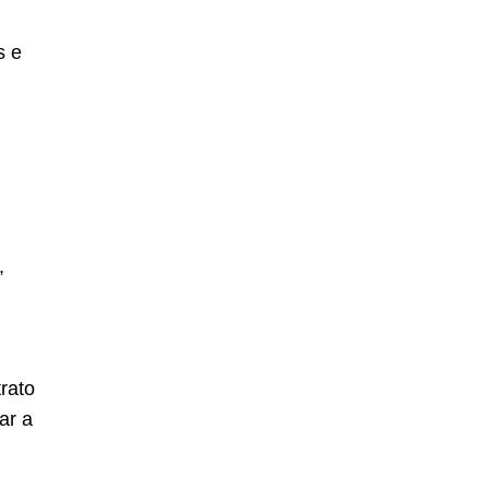
s e
,
rato
ar a