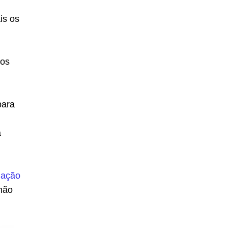
is os
dos
para
a
iação
 não