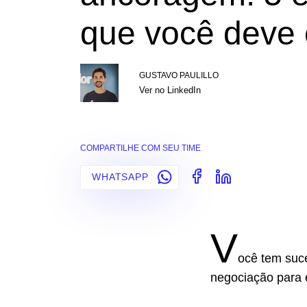
que você deve 
GUSTAVO PAULILLO
Ver no LinkedIn
COMPARTILHE COM SEU TIME
WHATSAPP
V
ocê tem suc
negociação para e