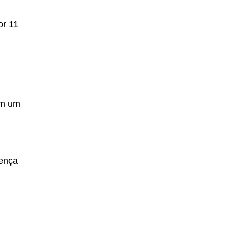
or 11
êm um
rença