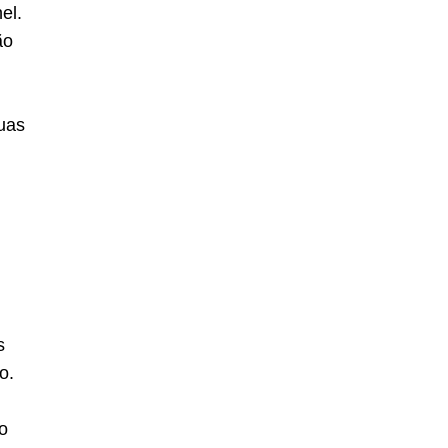
el.
ão
uas
s
o.
o