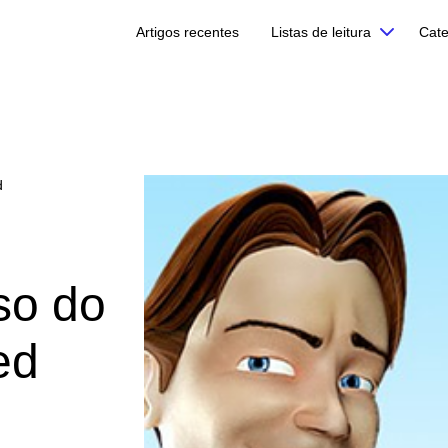
Artigos recentes
Listas de leitura
Cate
d
so do
ed