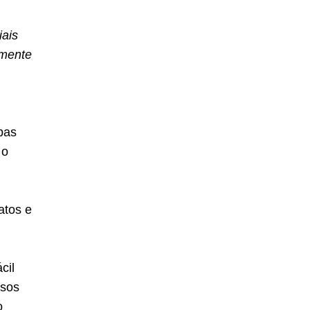
iais
amente
bas
 o
atos e
cil
ssos
o