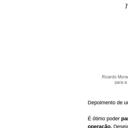
Depoimento de u
É ótimo poder
pa
operação.
Deseja