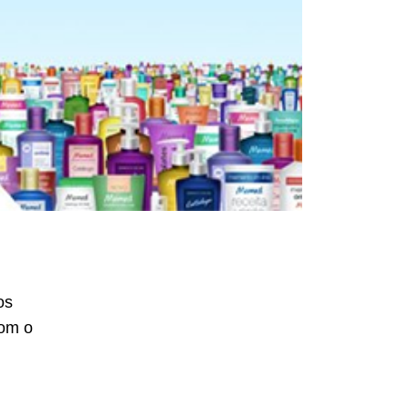
os
com o