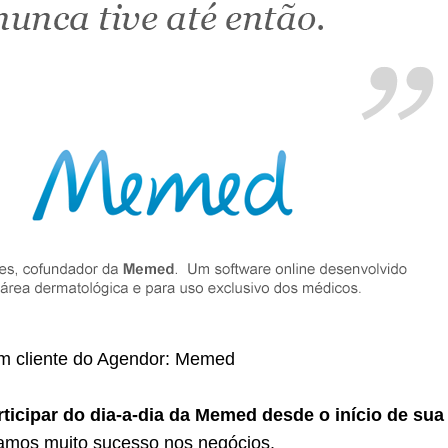
m cliente do Agendor: Memed
rticipar do dia-a-dia da Memed desde o início de sua
mos muito sucesso nos negócios.