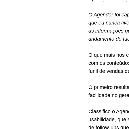
O Agendor foi ca
que eu nunca tiv
as informações qu
andamento de tud
O que mais nos c
com os conteúdos
funil de vendas 
O primeiro result
facilidade no ger
Classifico o Agen
usabilidade, que 
de follow-ups qu