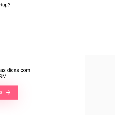
rtup?
sas dicas com
CRM
IS