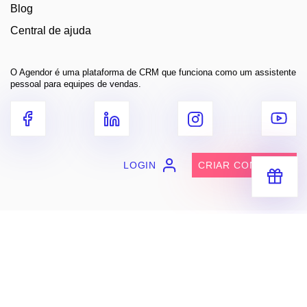
Blog
Central de ajuda
O Agendor é uma plataforma de CRM que funciona como um assistente
pessoal para equipes de vendas.
LOGIN
CRIAR CONTA
Receba segredos e dicas práticas
para você vender muito mais
Entre em contato
contato@agendor.com.br
Baixe grátis
Apple Store
Google Play