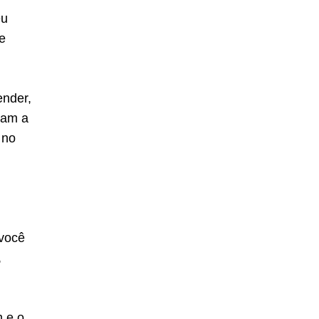
eu
e
ender,
çam a
 no
 você
,
m e o