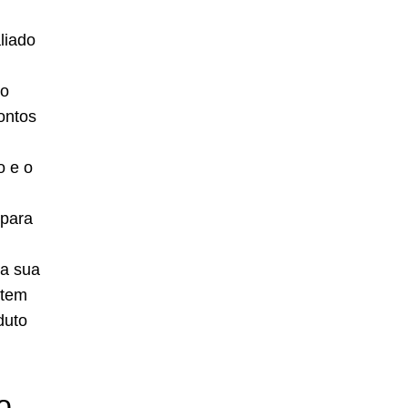
liado
do
ontos
o e o
 para
 a sua
 tem
duto
o