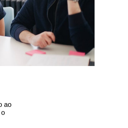
o ao
 o