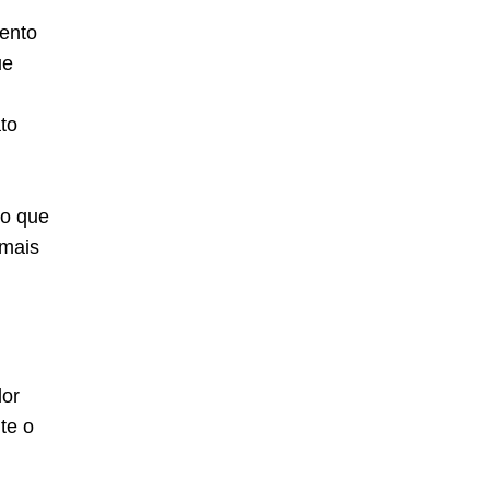
ento
ue
to
 o que
 mais
lor
te o