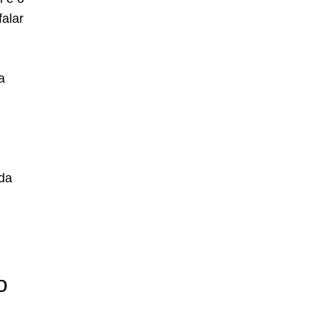
alar
a
nda
o