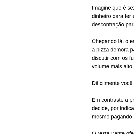
Imagine que é sex
dinheiro para ter
descontração para
Chegando lá, o e
a pizza demora pa
discutir com os f
volume mais alto.
Dificilmente você
Em contraste a pr
decide, por indic
mesmo pagando u
O restaurante of