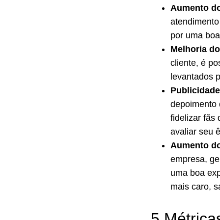
Aumento do
atendimento 
por uma boa 
Melhoria d
cliente, é p
levantados p
Publicidade
depoimento d
fidelizar fã
avaliar seu ê
Aumento do
empresa, ger
uma boa expe
mais caro, 
5 Métrica