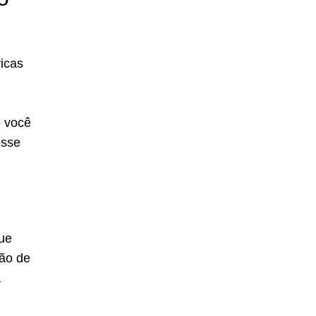
ricas
e você
esse
que
ção de
a