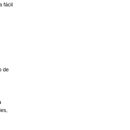
 fácil
o de
a
les,