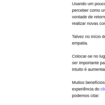
Usando um pouco d
perceber como u
vontade de retor
realizar novas c
Talvez no início d
empatia.
Colocar-se no lug
ser importante p
intuito é aumenta
Muitos benefício
experiência do
cl
podemos citar: