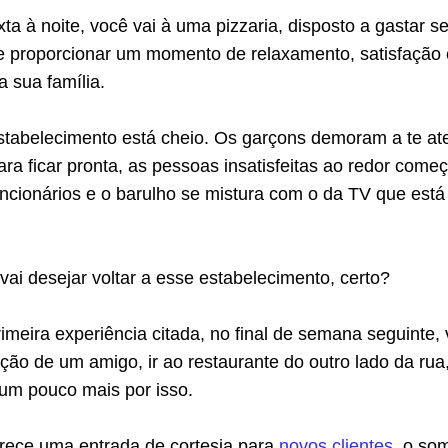
ta à noite, você vai à uma pizzaria, disposto a gastar s
 e proporcionar um momento de relaxamento, satisfação 
 sua família.
stabelecimento está cheio. Os garçons demoram a te at
ra ficar pronta, as pessoas insatisfeitas ao redor come
uncionários e o barulho se mistura com o da TV que está
 vai desejar voltar a esse estabelecimento, certo?
imeira experiência citada, no final de semana seguinte,
ação de um amigo, ir ao restaurante do outro lado da rua
m pouco mais por isso.
erece uma entrada de cortesia para
novos clientes
, o so