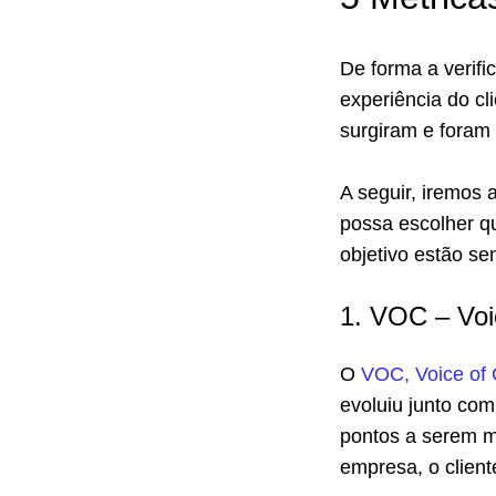
De forma a verifi
experiência do cl
surgiram e foram
A seguir, iremos
possa escolher qu
objetivo estão se
1. VOC – Voi
O
VOC, Voice of
evoluiu junto co
pontos a serem m
empresa, o client