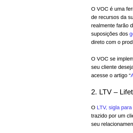
O VOC é uma ferr
de recursos da s
realmente farão 
suposições dos
g
direto com o produ
O VOC se impleme
seu cliente desej
acesse o artigo “
2. LTV – Life
O
LTV, sigla para
trazido por um cl
seu relacionamen