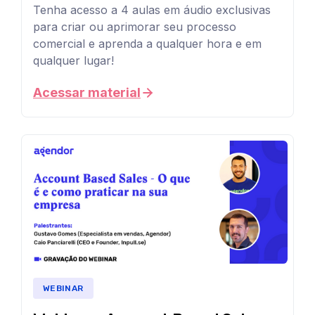
material?
seus
Co-
Tenha acesso a 4 aulas em áudio exclusivas
a
CRM
clientes
para criar ou aprimorar seu processo
founder
na
Aula
de
caminho
sua
comercial e aprenda a qualquer hora e em
1
qualquer
e
empresa
qualquer lugar!
lugar!
do
-
Head
e
Ferramentas
otimizar
trabalho
Você
de
Acessar material
sua
de
AULA
pode
Produto,
operação
ou
prospecção
comercial
1
salvar
Tulio
em
Prospectando
|
nossos
clientes
Monte
uma
com
Aula
Funil
conteúdos
Azul,
um
01
fila
de
em
software
e
Como
de
de
pós-
áudio
nossa
implementar
automação
um
vendas
no
de
Analista
espera.
CRM
marketing
seu
de
na
Prospectando
Entenda
sua
celular,
clientes
Produto,
o
empresa
WEBINAR
nas
que
Uma
computador,
Sâmila
redes
é
As
série