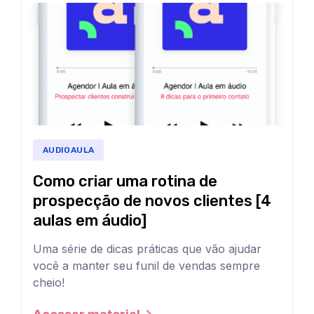
Você
em
áudio
pode
no
salvar
seu
nossos
dispositivo
conteúdos
favorito
em
para
AUDIOAULA
aprender
áudio
Como criar uma rotina de
a
no
prospecção de novos clientes [4
ser
seu
aulas em áudio]
um
celular,
mestre
‍Uma série de dicas práticas que vão ajudar
computador,
você a manter seu funil de vendas sempre
em
cheio!
negociação
tablet,
Prospectando
de
da