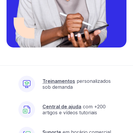
4
dicas
de
como
fazer
upselling
AULA
5
|
Indicadores
de
Treinamentos
personalizados
sob demanda
sucesso
(KPIs)
Central de ajuda
com +200
Saiba
artigos e vídeos tutoriais
como
fidelizar
clientes
Suporte
em horário comercial
e