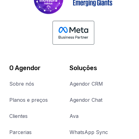
indicadores
de
fidelização
de
clientes
que
a
sua
empresa
precisa
monitorar
O Agendor
Soluções
AULA
Sobre nós
Agendor CRM
6
|
Planos e preços
Agendor Chat
Fidelizar
clientes
Clientes
Ava
na
Parcerias
WhatsApp Sync
prática