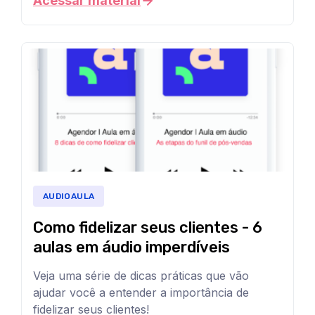
Acessar material
tocador
maneira
qualquer
de
correta,
lugar!
sua
MP3...
empresa
pode
Você
Não
gerar
pode
novas
importa
oportunidades
salvar
comerciais
o
de
nossos
dispositivo!
maneira
mais
conteúdos
Agora
inteligente
e
AUDIOAULA
em
você
escalável.
áudio
Como fidelizar seus clientes - 6
poderá
Acesse
aulas em áudio imperdíveis
nossas
no
aprender
4
aulas
seu
Veja uma série de dicas práticas que vão
implementar
em
ajudar você a entender a importância de
celular,
áudio
seu
fidelizar seus clientes!
exclusivas