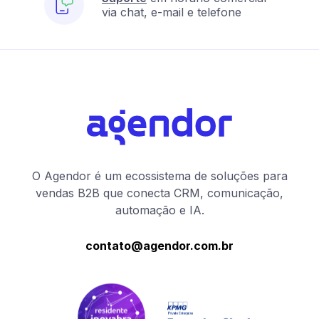
via chat, e-mail e telefone
transformá-
los
em
promotores
engajados
com
a
sua
marca
Confira
dicas
de
O Agendor é um ecossistema de soluções para
como
vendas B2B que conecta CRM, comunicação,
melhorar
automação e IA.
o
atendimento
ao
contato@agendor.com.br
cliente
Entenda
quais
são
os