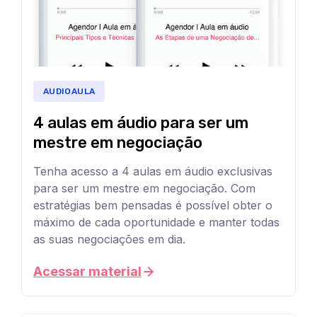
no
seu
dispositivo
favorito
para
AUDIOAULA
aprender
4 aulas em áudio para ser um
a
mestre em negociação
implementar
seu
Tenha acesso a 4 aulas em áudio exclusivas
para ser um mestre em negociação. Com
CRM
estratégias bem pensadas é possível obter o
com
máximo de cada oportunidade e manter todas
sucesso
as suas negociações em dia.
de
Salve
Acessar material
qualquer
nossas
lugar!
aulas