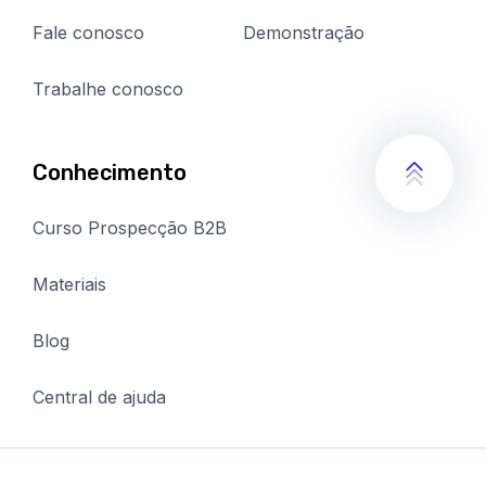
Aprenda
Fale conosco
Demonstração
como
fidelizar
o
Trabalhe conosco
seu
cliente
na
Conhecimento
prática
Confira
algumas
Curso Prospecção B2B
técnicas
de
atendimento
Materiais
ao
cliente
Blog
por
telefone
Central de ajuda