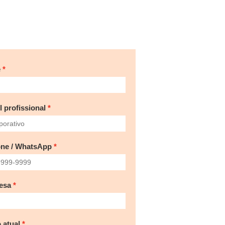
e
l profissional
one / WhatsApp
esa
 atual