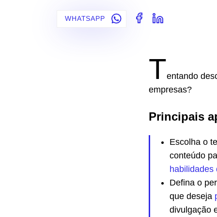
WHATSAPP
T
entando desc
empresas?
Principais a
Escolha o t
conteúdo pa
habilidades 
Defina o per
que deseja
divulgação 