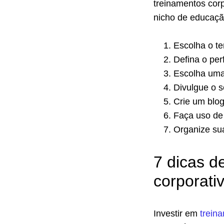
treinamentos corp
nicho de educaçã
Escolha o te
Defina o per
Escolha uma
Divulgue o s
Crie um blog 
Faça uso de 
Organize su
7 dicas d
corporati
Investir em
trein