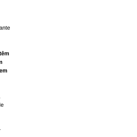
ante
 têm
m
 em
a
de
r