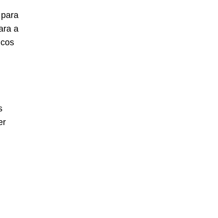
 para
ara a
icos
s
er