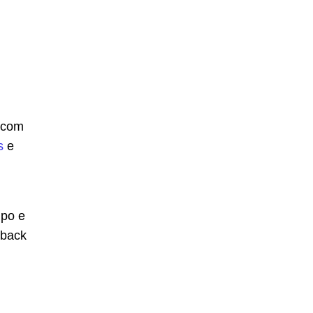
 com
s
e
mpo e
dback