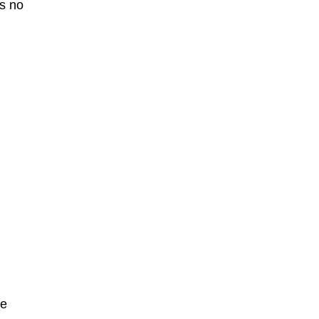
os no
 e