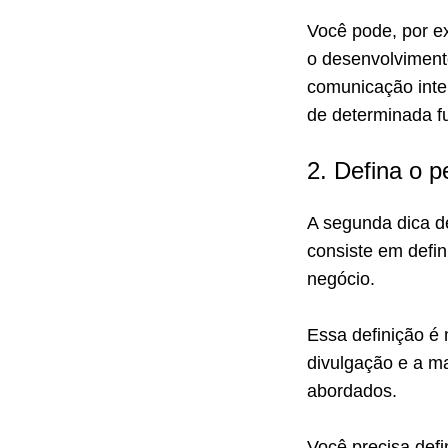
Você pode, por ex
o desenvolviment
comunicação inter
de determinada f
2. Defina o p
A segunda dica d
consiste em defin
negócio.
Essa definição é 
divulgação e a m
abordados.
Você precisa defi