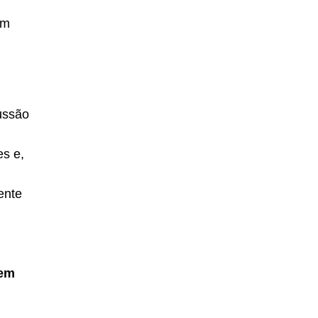
om
ussão
s e,
ente
 em