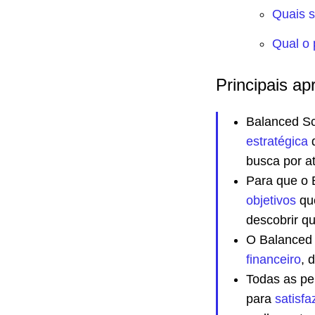
Quais s
Qual o 
Principais ap
Balanced S
estratégica
q
busca por at
Para que o 
objetivos
que
descobrir qu
O Balanced 
financeiro
, 
Todas as pe
para
satisfa