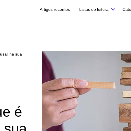
Artigos recentes
Listas de leitura
Cate
 usar na sua
ue é
 sua