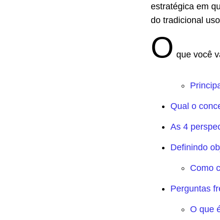
estratégica em qu
do tradicional us
O
que você va
Princip
Qual o conc
As 4 perspe
Definindo ob
Como co
Perguntas f
O que 