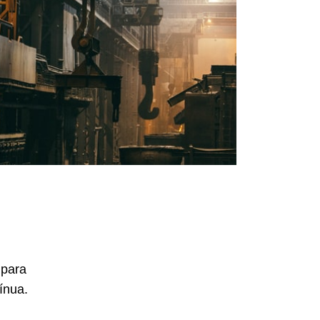
 para
ínua.