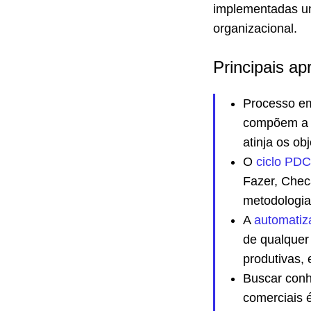
implementadas u
organizacional.
Principais ap
Processo em
compõem a r
atinja os ob
O
ciclo PD
Fazer, Checa
metodologia
A
automatiz
de qualquer
produtivas, 
Buscar conh
comerciais 