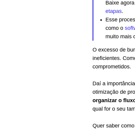
Baixe agor
etapas
.
Esse proces
como o
sof
muito mais 
O excesso de buro
ineficientes. Com
comprometidos.
Daí a importânci
otimização de pr
organizar o flu
qual for o seu ta
Quer saber como i