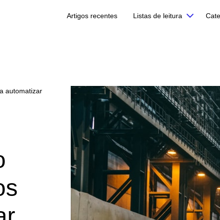
Artigos recentes
Listas de leitura
Cate
a automatizar
o
os
ar