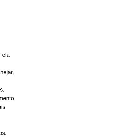
 ela
nejar,
s.
imento
is
os.