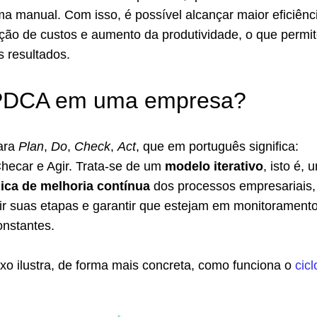
ma manual. Com isso, é possível alcançar maior eficiênc
ução de custos e aumento da produtividade, o que permi
 resultados.
PDCA em uma empresa?
ara
Plan
,
Do
,
Check
,
Act
, que em português significa:
Checar e Agir. Trata-se de um
modelo iterativo
, isto é, 
lica de melhoria contínua
dos processos empresariais,
nir suas etapas e garantir que estejam em monitorament
nstantes.
ixo ilustra, de forma mais concreta, como funciona o
cicl