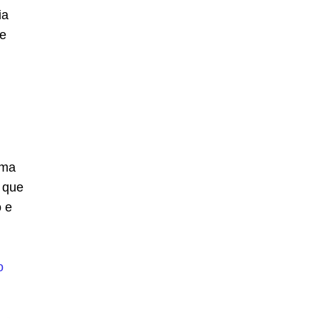
ia
te
uma
 que
o e
o