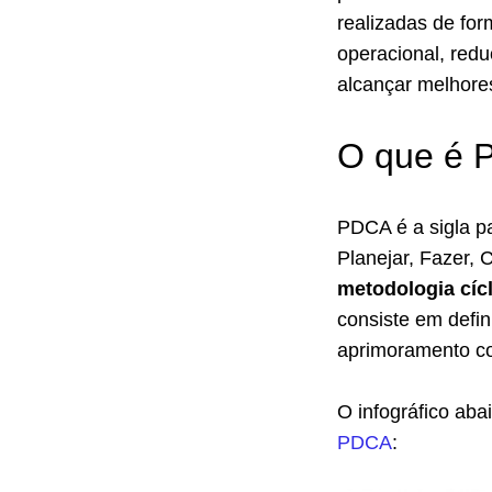
realizadas de for
operacional, red
alcançar melhores
O que é 
PDCA é a sigla p
Planejar, Fazer, 
metodologia cíc
consiste em defi
aprimoramento co
O infográfico aba
PDCA
: