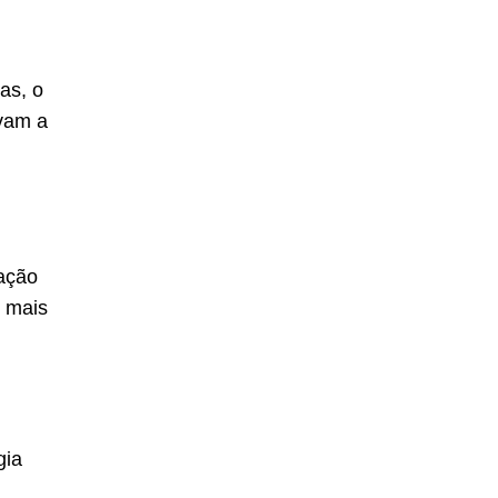
as, o
avam a
cação
 mais
gia