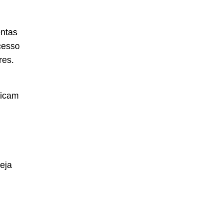
entas
ocesso
res.
ficam
seja