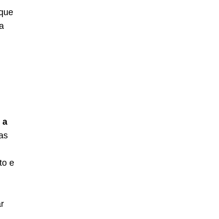
 que
da
 a
as
to e
r