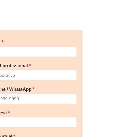
e
l profissional
one / WhatsApp
esa
 atual