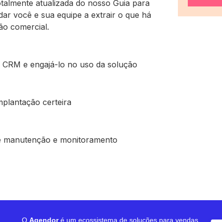
almente atualizada do nosso Guia para
r você e sua equipe a extrair o que há
ão comercial.
 CRM e engajá-lo no uso da solução
mplantação certeira
de manutenção e monitoramento
O
Agendor
é um ecossistema de soluções para vendas