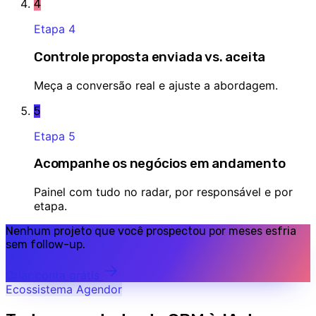
4
Etapa
4
Controle proposta enviada vs. aceita
Meça a conversão real e ajuste a abordagem.
5
Etapa
5
Acompanhe os negócios em andamento
Painel com tudo no radar, por responsável e por
etapa.
Nenhum projeto que você prospectou por meses esfria
sem follow-up.
Criar conta grátis
Ecossistema Agendor