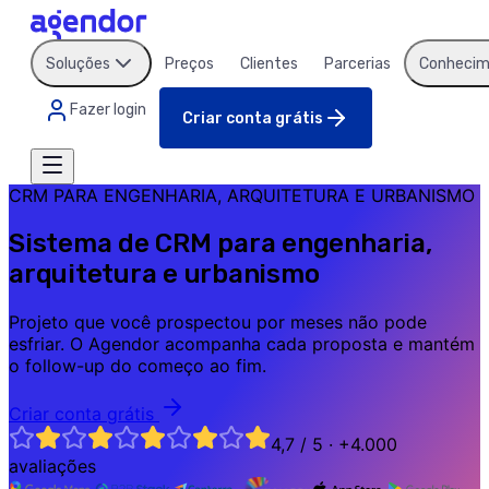
Soluções
Preços
Clientes
Parcerias
Conhecim
Fazer login
Criar conta grátis
CRM PARA ENGENHARIA, ARQUITETURA E URBANISMO
Sistema de CRM para engenharia,
arquitetura e urbanismo
Projeto que você prospectou por meses não pode
esfriar. O Agendor acompanha cada proposta e mantém
o follow-up do começo ao fim.
Criar conta grátis
4,7 / 5 · +4.000
avaliações