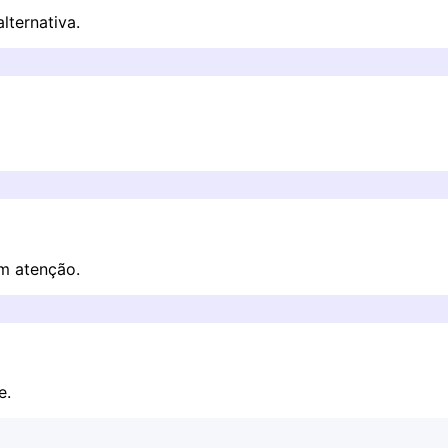
lternativa.
em atenção.
e.