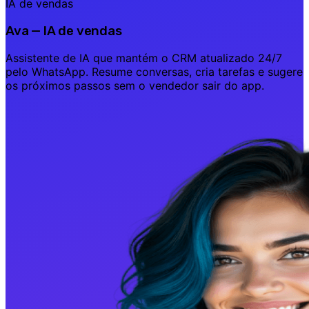
IA de vendas
Ava — IA de vendas
Assistente de IA que mantém o CRM atualizado 24/7
pelo WhatsApp. Resume conversas, cria tarefas e sugere
os próximos passos sem o vendedor sair do app.