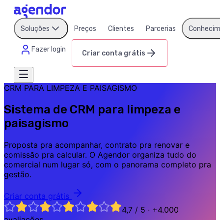
Soluções
Preços
Clientes
Parcerias
Conhecim
Fazer login
Criar conta grátis
CRM PARA LIMPEZA E PAISAGISMO
Sistema de CRM para limpeza e
paisagismo
Proposta pra acompanhar, contrato pra renovar e
comissão pra calcular. O Agendor organiza tudo do
comercial num lugar só, com o panorama completo pra
gestão.
Criar conta grátis
4,7 / 5 · +4.000
avaliações