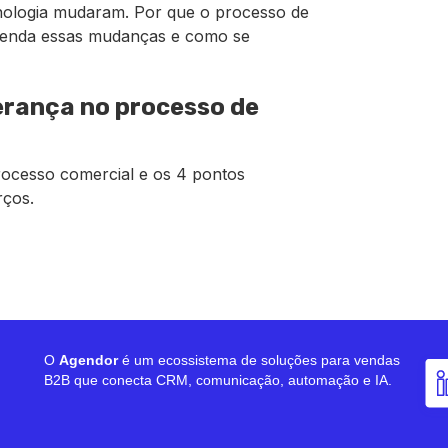
nologia mudaram. Por que o processo de
tenda essas mudanças e como se
derança no processo de
rocesso comercial e os 4 pontos
rços.
O
Agendor
é um ecossistema de soluções para vendas
B2B que conecta CRM, comunicação, automação e IA.