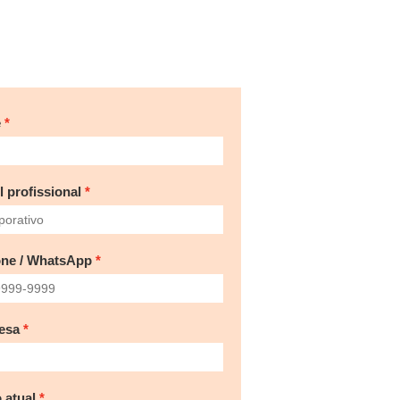
e
l profissional
one / WhatsApp
esa
 atual