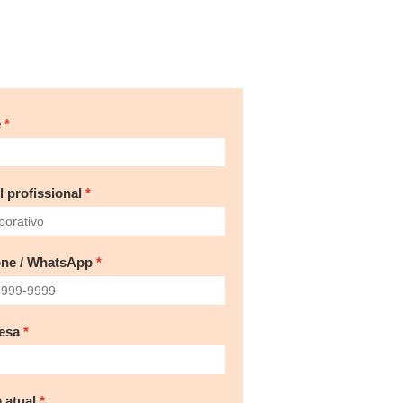
e
l profissional
one / WhatsApp
esa
 atual