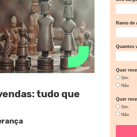
Ramo de a
Quantos 
Quer rece
Sim
Não
vendas: tudo que
Quer rec
Sim
Não
derança