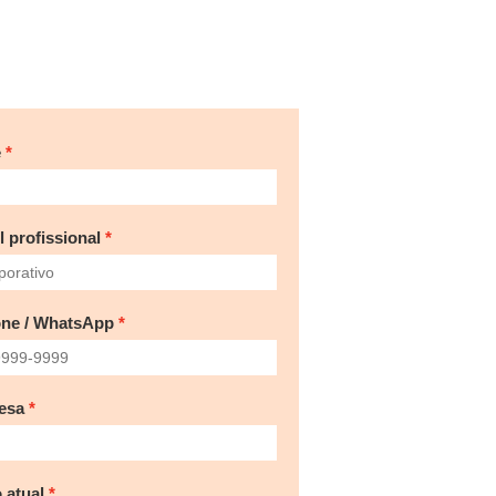
e
l profissional
one / WhatsApp
esa
 atual