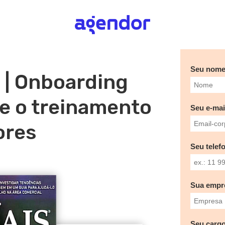
Seu nom
 | Onboarding
e o treiname nto
Seu e-mai
ores
Seu telef
Sua empr
Seu cargo