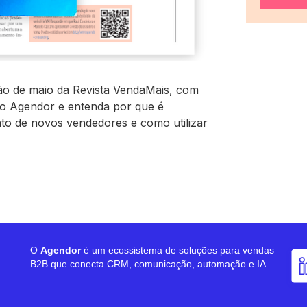
ção de maio da Revista VendaMais, com
do Agendor e entenda por que é
to de novos vendedores e como utilizar
O
Agendor
é um ecossistema de soluções para vendas
B2B que conecta CRM, comunicação, automação e IA.