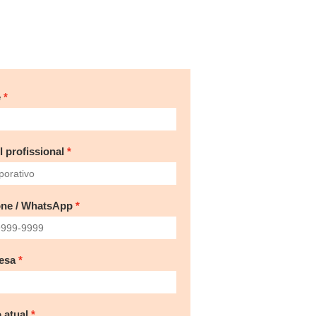
e
l profissional
one / WhatsApp
esa
 atual