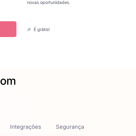
novas oportunidades.
🎉 É grátis!
 com
Integrações
Segurança