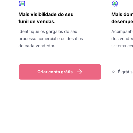
Mais visibilidade do seu
Mais dom
funil de vendas.
desempen
Identifique os gargalos do seu
Acompanhe 
processo comercial e os desafios
dos vended
de cada vendedor.
sistema cen
Criar conta grátis
🎉 É grátis