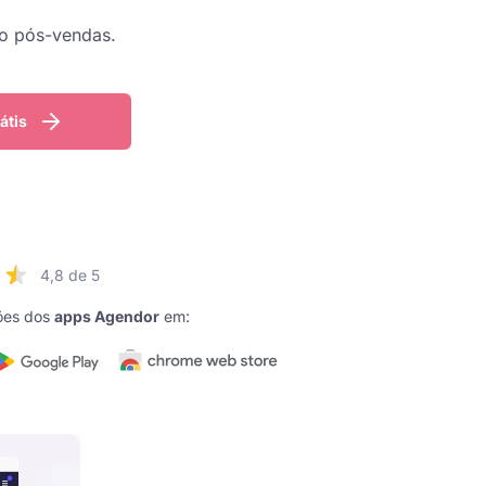
ao pós-vendas.
átis
4,8 de 5
ões dos
apps Agendor
em: