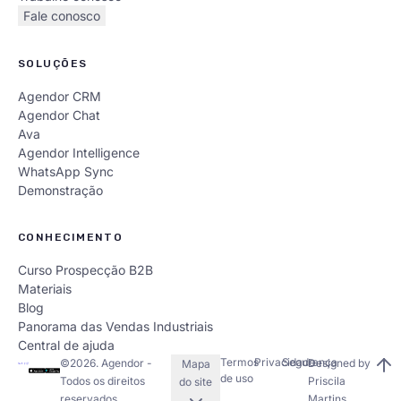
Fale conosco
SOLUÇÕES
Agendor CRM
Agendor Chat
Ava
Agendor Intelligence
WhatsApp Sync
Demonstração
CONHECIMENTO
Curso Prospecção B2B
Materiais
Blog
Panorama das Vendas Industriais
Central de ajuda
Termos
Privacidade
Segurança
©
2026
. Agendor -
Designed by
Mapa
de uso
Todos os direitos
Priscila
do site
reservados.
Martins