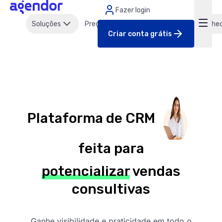
Fazer login
Soluções
Preços
Clientes
Parcerias
Conhe
Criar conta grátis
Plataforma de CRM
feita para
potencializar
vendas
consultivas
Ganhe visibilidade e praticidade em todo o