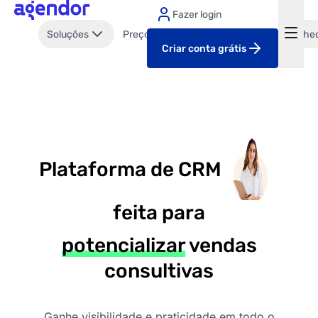
Fazer login
Soluções
Preços
Clientes
Parcerias
Conhe
Criar conta grátis
Plataforma de CRM
feita para
potencializar
vendas
consultivas
Ganhe visibilidade e praticidade em todo o